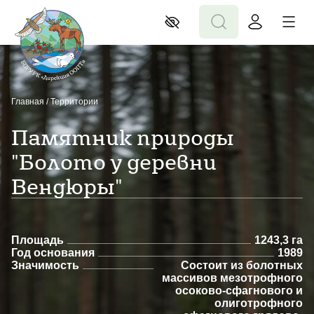
Главная
/
Территории
Памятник природы
"Болото у деревни
Вендюры"
Площадь
1243,3 га
Год основания
1989
Значимость
Состоит из болотных
массивов мезотрофного
осоково-сфагнового и
олиготрофного