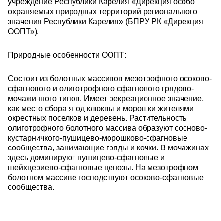
учреждение Республики Карелия «Дирекция особо
охраняемых природных территорий регионального
значения Республики Карелия» (БПРУ РК «Дирекция
ООПТ»).
Природные особенности ООПТ:
Состоит из болотных массивов мезотрофного осоково-
сфагнового и олиготрофного сфагнового грядово-
мочажинного типов. Имеет рекреационное значение,
как место сбора ягод клюквы и морошки жителями
окрестных поселков и деревень. Растительность
олиготрофного болотного массива образуют сосново-
кустарничкого-пушицево-морошково-сфагновые
сообщества, занимающие гряды и кочки. В мочажинах
здесь доминируют пушицево-сфагновые и
шейхцериево-сфагновые ценозы. На мезотрофном
болотном массиве господствуют осоково-сфагновые
сообщества.