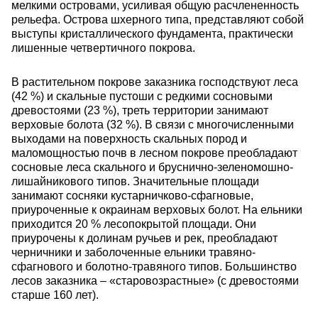
мелкими островами, усиливая общую расчлененность
рельефа. Острова шхерного типа, представляют собой
выступы кристаллического фундамента, практически
лишенные четвертичного покрова.
В растительном покрове заказника господствуют леса
(42 %) и скальные пустоши с редкими сосновыми
древостоями (23 %), треть территории занимают
верховые болота (32 %). В связи с многочисленными
выходами на поверхность скальных пород и
маломощностью почв в лесном покрове преобладают
сосновые леса скального и бруснично-зеленомошно-
лишайникового типов. Значительные площади
занимают сосняки кустарничково-сфагновые,
приуроченные к окраинам верховых болот. На ельники
приходится 20 % лесопокрытой площади. Они
приурочены к долинам ручьев и рек, преобладают
черничники и заболоченные ельники травяно-
сфагнового и болотно-травяного типов. Большинство
лесов заказника – «старовозрастные» (с древостоями
старше 160 лет).