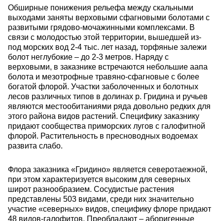
Обширные понижения рельефа между скальными
выходами заняты верховыми сфагновыми болотами с
развитыми грядово-мочажинными комплексами. В
связи с молодостью этой территории, вышедшей из-
под морских вод 2-4 тыс. лет назад, торфяные залежи
болот неглубокие – до 2-3 метров. Наряду с
верховыми, в заказнике встречаются небольшие аапа
болота и мезотрофные травяно-сфагновые с более
богатой флорой. Участки заболоченных и болотных
лесов различных типов в долинах р. Гридина и ручьев
являются местообитаниями ряда довольно редких для
этого района видов растений. Специфику заказнику
придают сообщества приморских лугов с галофитной
флорой. Растительность в пресноводных водоемах
развита слабо.
Флора заказника «Гридино» является северотаежной,
при этом характеризуется высоким для северных
широт разнообразием. Сосудистые растения
представлены 503 видами, среди них значительно
участие «северных» видов, специфику флоре придают
48 видов-галофитов. Преобладают – аборигенные