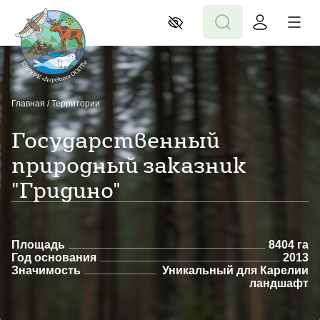
Главная
/
Территории
Государственный
природный заказник
"Гридино"
Площадь
8404 га
Год основания
2013
Значимость
Уникальный для Карелии
ландшафт