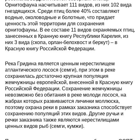
Орнитофауна насчитывает 111 видов, из них 102 вида
гнездящихся. Среди птиц более 40% составляют
водные, околоводные и болотные, что придает
ценность этой территории для сохранения
орнитофауны. В ее составе 11 видов охраняемых птиц,
занесенных в Кранную книгу Республики Карелия, из
них 3 вида (скопа, орлан-белохвост и беркут) – в
Красную книгу Российской Федерации.
Река Гридина является ценным нерестилищем
атлантического лосося (семги), при этом в реке
сохранилась достаточно крупная популяция
жемчужницы европейской, внесенной в Красную книгу
Российской Федерации. Сохранение жемчужницы
невозможно без обитания в реке молоди лосося, на
жабрах которых развиваются личинки моллюска,
поэтому охрана реки в рамках заказника способствует
сохранению популяций этих видов. Другие ручьи и
речки заказника также являются нерестилищами
ценных видов рыб (семги, кумжи).