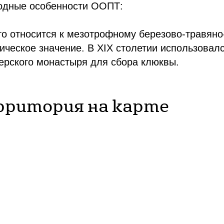
одные особенности ООПТ:
о относится к мезотрофному березово-травяно
ическое значение. В XIX столетии использова
рского монастыря для сбора клюквы.
рритория на карте