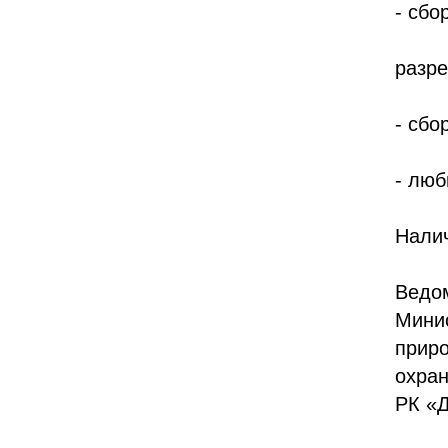
- сбо
разре
- сбо
- люб
Налич
Ведо
Минис
приро
охран
РК «