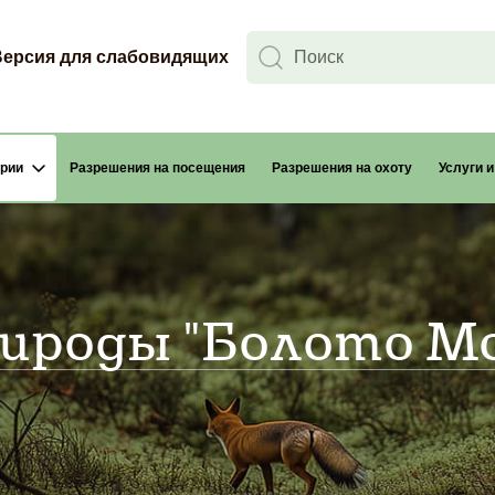
Версия для слабовидящих
ории
Разрешения на посещения
Разрешения на охоту
Услуги 
Найт
ироды "Болото М