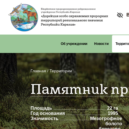
Об учреждении
Новости
Террит
Главная
/
Территории
Памятник пр
Площадь
22 га
Год основания
1995
Значимость
Мезотрофное
болото
березово-