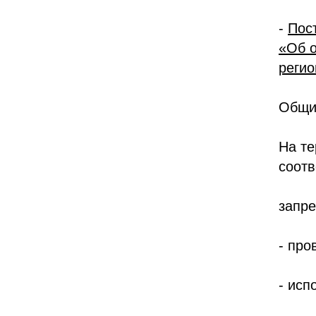
-
Пос
«Об о
регио
Общи
На те
соотв
запре
- про
- исп