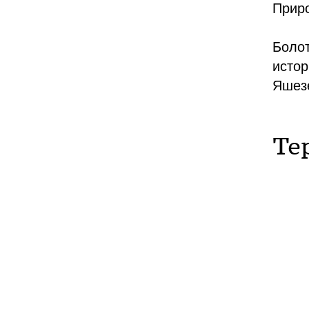
Прир
Болот
истор
Яшезе
Те