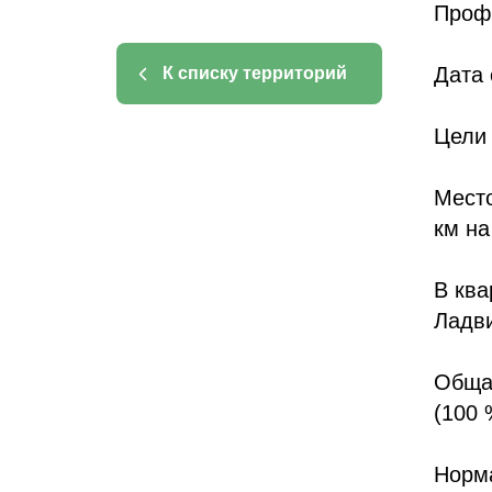
Проф
Дата 
К списку территорий
Цели 
Место
км на
В ква
Ладви
Общая
(100
Норм