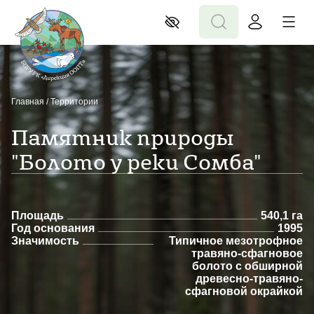
Главная
/
Территории
Памятник природы
"Болото у реки Сомба"
Площадь
540,1 га
Год основания
1995
Значимость
Типичное мезотрофное
травяно-сфагновое
болото с обширной
древесно-травяно-
сфагновой окрайкой